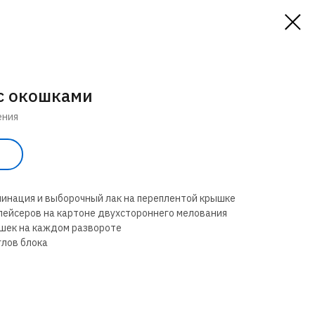
с окошками
ения
ь
инация и выборочный лак на переплентой крышке
пейсеров на картоне двухстороннего мелования
шек на каждом развороте
глов блока