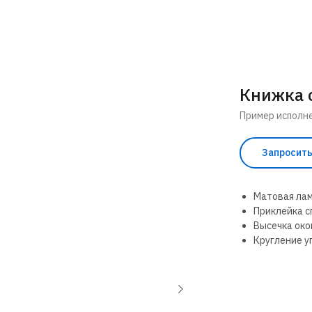
Книжка 
Пример исполн
Запросит
Матовая лам
Приклейка с
Высечка око
Кругление у